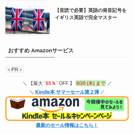
【音読で必要】英語の発音記号を
イギリス英語で完全マスター
おすすめ Amazonサービス
＜PR＞
＼ 【最大
"
65％
"
OFF 】
8/20 (木) まで
／
＼
Kindle本 サマーセール第２弾
／
最新のセール情報はこちら！