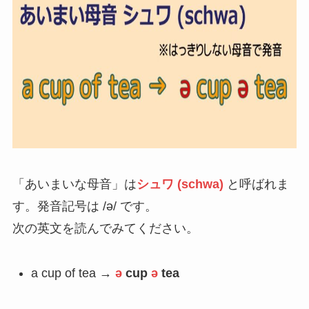
「あいまいな母音」は
シュワ (schwa)
と呼ばれま
す。発音記号は /ə/ です。
次の英文を読んでみてください。
a cup of tea →
ə
cup
ə
tea