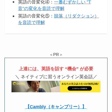
英語の音変化④：
一番むずかしい ”T
音”の変化を音読で理解
英語の音変化⑤：
脱落（リダクション）
を音読で理解
＜PR＞
上達には、英語を話す “機会” が必要
＼ ネイティブに習うオンライン英会話／
【Cambly（キャンブリー）】