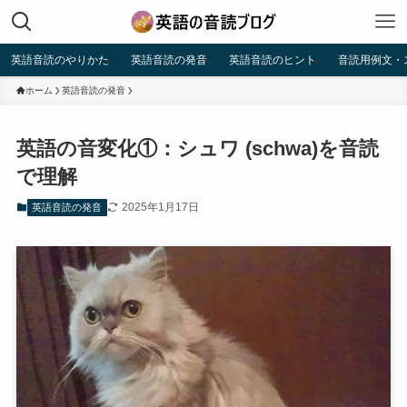
英語音読のやりかた
英語音読の発音
英語音読のヒント
音読用例文・
ホーム
英語音読の発音
英語の音変化①：シュワ (schwa)を音読
で理解
2025年1月17日
英語音読の発音