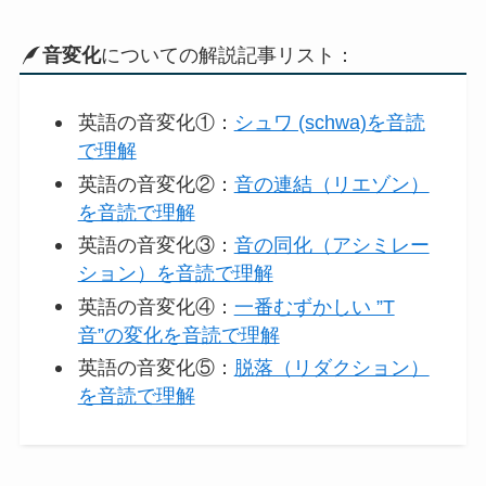
音変化
についての解説記事リスト：
英語の音変化①：
シュワ (schwa)を音読
で理解
英語の音変化②：
音の連結（リエゾン）
を音読で理解
英語の音変化③：
音の同化（アシミレー
ション）を音読で理解
英語の音変化④：
一番むずかしい ”T
音”の変化を音読で理解
英語の音変化⑤：
脱落（リダクション）
を音読で理解