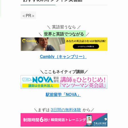
＜PR＞
＼ 英語習うなら ／
＼
世界と英語でつながる
／
Cambly（キャンブリー）
＼ここもネイティブ講師／
駅前留学「NOVA」
＼まずは
3日間の無料体験
から／