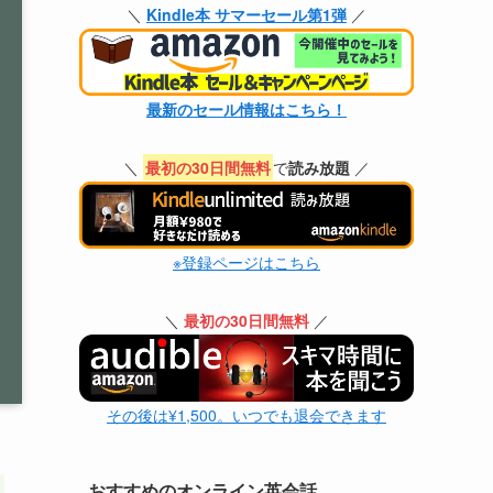
＼
Kindle本 サマーセール第1弾
／
最新のセール情報はこちら！
＼
最初の30日間無料
で
読み放題
／
※登録ページはこちら
＼
最初の30日間無料
／
その後は¥1,500。いつでも退会できます
おすすめのオンライン英会話